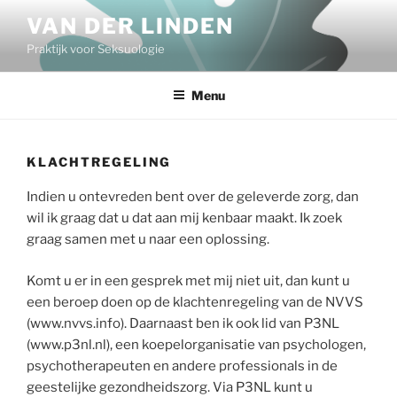
Ga
VAN DER LINDEN
naar
Praktijk voor Seksuologie
de
inhoud
Menu
KLACHTREGELING
Indien u ontevreden bent over de geleverde zorg, dan
wil ik graag dat u dat aan mij kenbaar maakt. Ik zoek
graag samen met u naar een oplossing.
Komt u er in een gesprek met mij niet uit, dan kunt u
een beroep doen op de klachtenregeling van de NVVS
(www.nvvs.info). Daarnaast ben ik ook lid van P3NL
(www.p3nl.nl), een koepelorganisatie van psychologen,
psychotherapeuten en andere professionals in de
geestelijke gezondheidszorg. Via P3NL kunt u